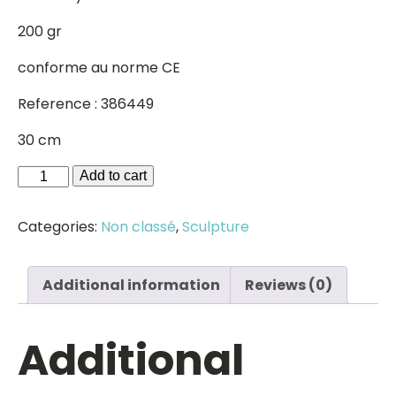
200 gr
conforme au norme CE
Reference : 386449
30 cm
Baby
Add to cart
Girafe
quantity
Categories:
Non classé
,
Sculpture
Additional information
Reviews (0)
Additional