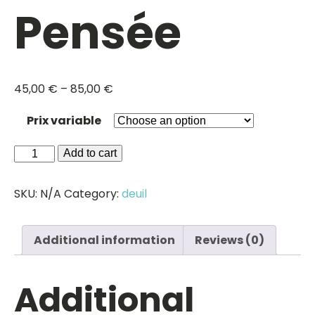
Pensée
45,00
€
–
85,00
€
Prix variable
Bouquet
Add to cart
Pensée
quantity
SKU:
N/A
Category:
deuil
Additional information
Reviews (0)
Additional