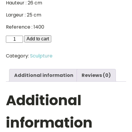
Hauteur : 26 cm
Largeur : 25 cm
Reference : 1400
Cheval
Add to cart
résine
noir
Category:
Sculpture
quantity
Additional information
Reviews (0)
Additional
information