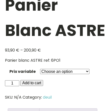
Panier
Blanc ASTRE
93,90
€
–
200,90
€
Panier blanc ASTRE ref: 6PO1
Prix variable
Panier
Add to cart
Blanc
ASTRE
SKU:
N/A
Category:
deuil
quantity