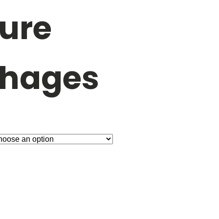
ture
chages