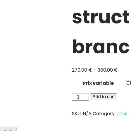
struc
bran
270,00
€
–
380,00
€
Prix variable
Raquette
Add to cart
structure
branchages
SKU:
N/A
Category:
deuil
quantity