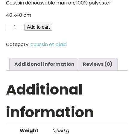
Coussin déhoussable marron, 100% polyester
40 x40 cm
Coussin
Add to cart
déhoussable
quantity
Category:
coussin et plaid
Additional information
Reviews (0)
Additional
information
Weight
0,630 g