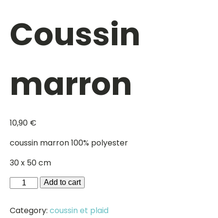
Coussin
marron
10,90
€
coussin marron 100% polyester
30 x 50 cm
Coussin
Add to cart
marron
quantity
Category:
coussin et plaid