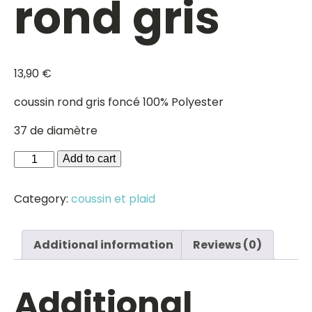
rond gris
13,90
€
coussin rond gris foncé 100% Polyester
37 de diamètre
Coussin
Add to cart
rond
gris
Category:
coussin et plaid
quantity
Additional information
Reviews (0)
Additional