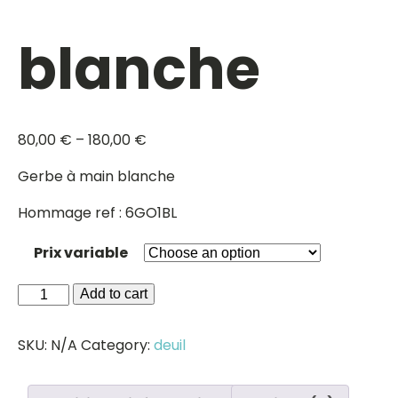
blanche
80,00
€
–
180,00
€
Gerbe à main blanche
Hommage ref : 6GO1BL
Prix variable
Gerbe
Add to cart
à
main
SKU:
N/A
Category:
deuil
blanche
quantity